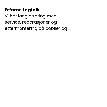
Erfarne fagfolk:
Vi har lang erfaring med
service, reparasjoner og
ettermontering på bobiler og
campingvogner. Hos oss er
kjøretøyet ditt i trygge hender.