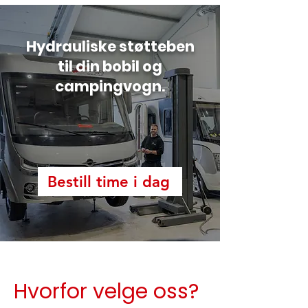
Hydrauliske støtteben
til din bobil og
campingvogn.
Bestill time i dag
Hvorfor
velge oss?